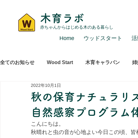
木育ラボ
赤ちゃんからはじめる木のある暮らし
Home
ウッドスタート
活
全てのお知らせ
Wood Start
木育キャラバン
姉
2022年10月1日
レポート
その他
秋の保育ナチュ
自然感察プログラム
こんにちは。
秋晴れと虫の音が心地よい今日この頃、皆