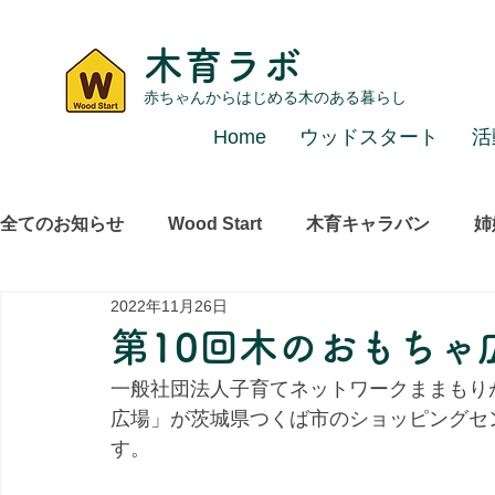
木育ラボ
赤ちゃんからはじめる木のある暮らし
Home
ウッドスタート
活
全てのお知らせ
Wood Start
木育キャラバン
姉
2022年11月26日
レポート
その他
第10回木のおもちゃ
一般社団法人子育てネットワークままもり
広場」が
茨城県つくば市のショッピングセン
す。