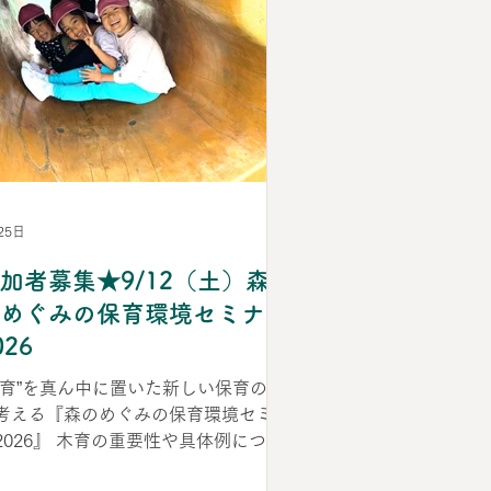
25日
加者募集★9/12（土）森
めぐみの保育環境セミナー
026
木育”を真ん中に置いた新しい保育の形
考える『森のめぐみの保育環境セミナ
2026』 木育の重要性や具体例につい
の専門家のお話、そして保育現場での