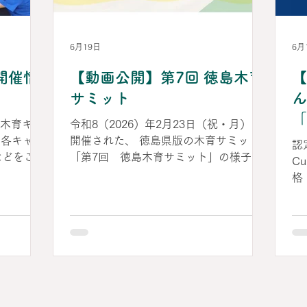
円卓会議
た、唯一無二の空間が広がっています。
は
月5日（土）
本記事では、しまなみ木のおもちゃ美術
の
父宮記念市
館の魅力をレポートします。
景
6月19日
6月
 容 基調
ろ
開催情
【動画公開】第7回 徳島木育
【
ちゃ美術
に
O法人芸術
師
サミット
ん
現場報告
し
「
る木育キャ
令和8（2026）年2月23日（祝・月）に
～ウッド
長
案
は各キャラ
開催された、 徳島県版の木育サミット
への展
定
認
などをご覧
「第7回 徳島木育サミット」の様子を
は
Cu
（土）～5
収めた 動画が公開されました！ 「四国
格
みなみあい
の木育×徳島の木の力」をテーマに、 四
し
シPDF
国4県のおもちゃ美術館による木育の実
あ
6年7月
践や、 万博出展を通して見えてきた徳
も
育キャラバ
島の「木の力」について、 あらためて
体
HPはこち
ご覧いただける内容となっております。
軸
ざわ」 の
見どころは、ウッドスタート宣言自治体
ら
でもある徳島県三好市の市長による講演
使
art-
と、 四国5館のおもちゃ美術館館長によ