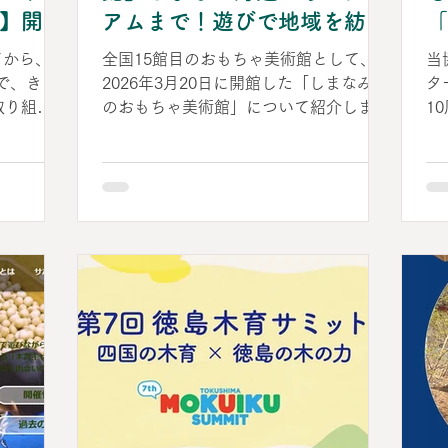
楽しんだ
ォ
】開
アムまで！遊びで地域を紡ぐ
「
めます。山
2
今治の木育拠点が誕生（愛媛
開
まごが
月
てから、今
全国15館目のおもちゃ美術館として、
当
県今治市）
2026年3月20日に開館した「しまなみ木
タ
取り組み
のおもちゃ美術館」について紹介しま
1
今」と
す。 東京おもちゃ美術館の総合監修の
一
円卓会議」
もと、今治市、イオンモール株式会社、
術
、どなた
そして地元のプロサッカークラブ「FC
年
会
今治」を運営する株式会社今治．夢スポ
か
市電子申
ーツの4者による産官民連携から生まれ
自
いたしま
た新しい形の地域コミュニティ拠点で
し
し込む方は
す。今治市が進める「ウッドスタート宣
多
きます。）
言」とも連動し、みんなで子育てを支え
の
で誰でも遊
合う子育て支援拠点・多世代交流の拠点
子
 木のお
を目指しています。 イオンモール今治
策
、 ワク
新都市内に設置された「しまなみ木のお
た
タ大会」を
もちゃ美術館」は、館内に一歩足を踏み
課
がてら、
入れると、今治ならではの自然、伝統工
之
遊びにいら
芸、そしてスポーツの熱量が木と融合し
や