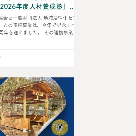
ーム 森のめぐみの保育環境セミナー
2026年度人材養成塾」を
026 申込フォーム 申込締切 2026年9
催（2026年5月18日）
5日（土）1
協会と一般財団法人 地域活性化セン
ーとの連携事業は、今年で記念すべき
0周年を迎えました。 その連携事業の
環として、5月18日に東京おもちゃ美
館で、「木育」をテーマとした2026
度「人材養成塾」を開催。 全国各地
ら東京へ派遣され、地域づくりを学ぶ
治体職員27名と、 林野庁職員が参加
ました。 講師には、当協会理事長・
田千尋をはじめ、 林野庁木材利用課
難波良多課長、東京都森林課の鐙美知
課長を迎え、国や東京都の木育推進施
についてご講演いただきました。 ま
、群馬県みなかみ町企画課の小池俊弘
長、石川県金沢市森林再生課の中川知
担当課長補佐からは、木育推進の経緯
実践事例をご紹介いただき、 参加者