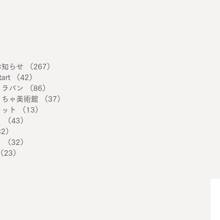
お知らせ
（267）
267件の記事
art
（42）
42件の記事
ャラバン
（86）
86件の記事
もちゃ美術館
（37）
37件の記事
ミット
（13）
13件の記事
ト
（43）
43件の記事
32）
32件の記事
ト
（32）
32件の記事
（23）
23件の記事