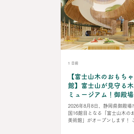
1 日前
【富士山木のおもちゃ
館】富士山が見守る木
ミュージアム！御殿場
満載の多世代交流拠点
2026年8月8日、静岡県御殿
（静岡県御殿場市）
国16館目となる「富士山木の
美術館」がオープンします！ このおも
ちゃ美術館は、東京おもちゃ