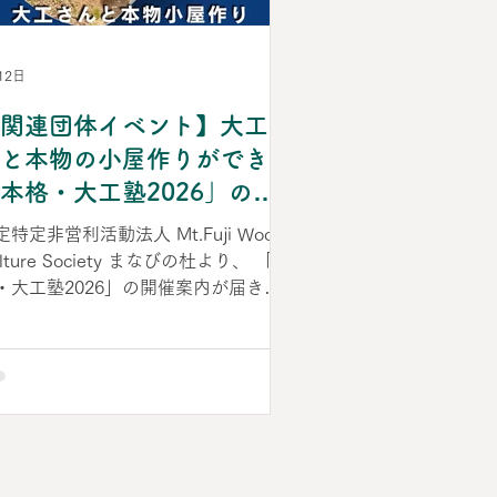
行政による木育推進の意義や可能性へ
理解を深めました。 セミナー会場風
 セミナー終了後、「赤ちゃん木育ひ
12日
ば」にて記念撮影 セミナー終了後
関連団体イベント】大工さ
は交流会も開催され、参加者同士や講
との活発な歓談を通して交流を深めま
と本物の小屋作りができる
た。 交流会に先立ち、当協会理事
本格・大工塾2026」のご
・多田千尋が挨拶を行いました 国が
内
める最新の「森林・林業基本計画」で
定特定非営利活動法人 Mt.Fuji Wood
、木育の推進が重
lture Society まなびの杜より、 「本
・大工塾2026」の開催案内が届きま
た。 「まなびの杜」は、 木工作家で
り、日本木文化学会の理事のひとりで
ある 吉野崇裕さんが運営している団
で、 2020年より“木の文化の継承”を
としたさまざまな活動に取り組んでお
れます。 森の木を伐倒してその木を
い建物を建て、最後に森に木を植樹す