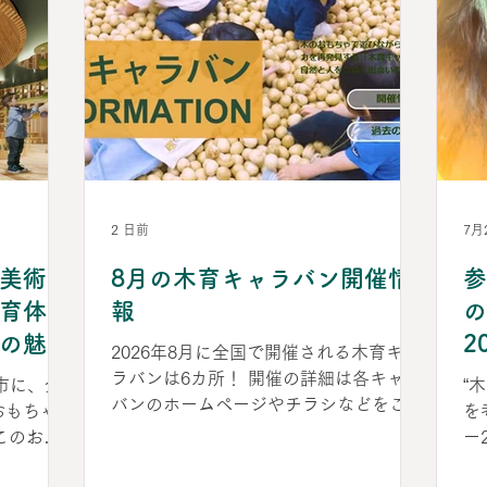
2 日前
7月
美術
8月の木育キャラバン開催情
参
育体験
報
の
の魅力
2
2026年8月に全国で開催される木育キャ
が誕生
ラバンは6カ所！ 開催の詳細は各キャラ
場市に、全
“
バンのホームページやチラシなどをご覧
おもちゃ
を
ください。 ■2026年8月1日（土） つま
ー
ごい木育キャラバン（群馬県嬬恋村）
美術館の総
て
詳細は▶こちら ■2026年8月15日