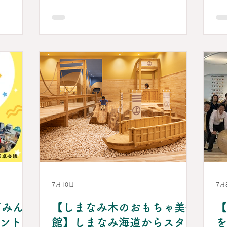
営する木育
実
（土）～16日（日） 木育キャラバン in
びを通じ
み
富士市（静岡県富士市） HPはこちら▶
さと地域文
日
市政60周年記念「木育キャラバン」
進構想、ま
「
■2026年8月22日（土）～23日（日）
ウッドスタ
と
木育キャラバン in おやま（栃木県小山
体で子育て
剣
市） HPはこちら▶木育キャラバンinお
お年寄りま
ま
やま ■2026年8月22日（土）～23日
感できる多
で
（日） 木育キャラバン in 福山市（広島
。 世
方
県福山市） ※詳細は準備中です ■2026
の麓に位置
の
年8月28日（金）～30日（日） 木育キャ
る自然豊か
ル
ラバン in 神戸市（兵庫県神戸市） ※詳
木のおもち
践
細は準備中です ■2026年8月29日
士山を「ま
ど
（土）～30日（日） 木育キャラバン in
の2階建
境
いなしき（茨城県稲敷市） HPはこちら
、自然の

▶木育キャラバンinいなしき 木育キャラ
び、２階は
2
7月10日
7月
バン INFORMATIONサイト https://art-
たくさん揃
日
play.or.jp/caravan/...
／みん
【しまなみ木のおもちゃ美術
【
1
飛び込んで
区
ント
館】しまなみ海道からスタジ
を