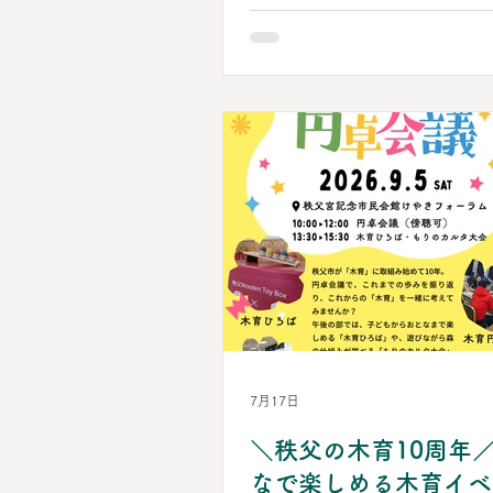
合監修のもと、御殿場市が運
推進拠点です。おもちゃと遊
て、富士山の麓の自然の雄大
化を伝え、御殿場市の木育推
た、2023年6月に調印した「
ート宣言」と連動し、地域全
を支え合う場、赤ちゃんから
で豊かな出会いと楽しさを体
世代交流の拠点を目指しています
界遺産として名高い霊峰富士
し、豊かな緑や湧き水が流れ
な静岡県御殿場市に「富士山
ゃ美術館」が誕生します。富
るごと」包み込んだような空間
ての構造になっており、1階は
魅力をダイレクトに伝える遊
7月17日
地域文化を伝える遊びなどが
＼秩父の木育10周年
っています。 ● 富士山滑り台 直径5メ
ートルの巨大な木の塊が目に
なで楽しめる木育イベ