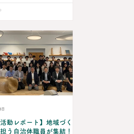
践報告をお届けし、「東京の森のめぐ
」を保育に生かす木育の魅力を学ぶ一
です。 今年は特別ゲストとして、
どやどや楽団」主宰の富田真以子さん
、古今東西の楽器を自在に操る高良真
さん（ともに打楽器奏者）をお迎えし
す。 木の奏でるやさしい響きを五感
楽しむ“木育音楽会”のほか、 登壇者の
々と気軽にお話しできたり、実際の木
おもちゃに触れられる“木育お話しマ
シェ”も開催！ 心躍る音楽や現場の実
発表、登壇者との交流を通して、 こ
もの主体性や豊かな感性を育む保育環
について、一緒に考えてみませんか。
森のめぐみの保育環境セミナー
026（ホームページはこちら）🌳 開催
8日
時 2026年9月12日（土）13：00～
活動レポート】地域づくり
6：15 会 場 都民ホール（東京都新宿
） 定 員 200名 参加費 無料 申込フ
担う自治体職員が集結！