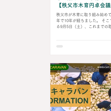
くる富士山滑り台は、登山を
【秩父市木育円卓会議
り、山頂での記念撮影も楽し
催！
の麓には約40,000個の木のた
秩父市が木育に取り組み始め
年で10年が経ちました。 そこで、きた
る9月5日（土）、これまでの
を振り返り、 秩父の木育の「
「これから」を考える「木育
を開催します。 会議の様子は
でも気軽に見学いただけます。 円卓
議の傍聴のお申し込みは[秩父
請・届出サービス]からお願い
す。（「利用者登録せずに申
こちら」から簡単に手続きで
さらに午後からは、予約なし
べるお楽しみ企画がいっぱい！
もちゃで遊べる「木育ひろば」
ワクいっぱいの「もりのカル
開催します。 週末のお出かけ
ぜひご友人やご家族と一緒に