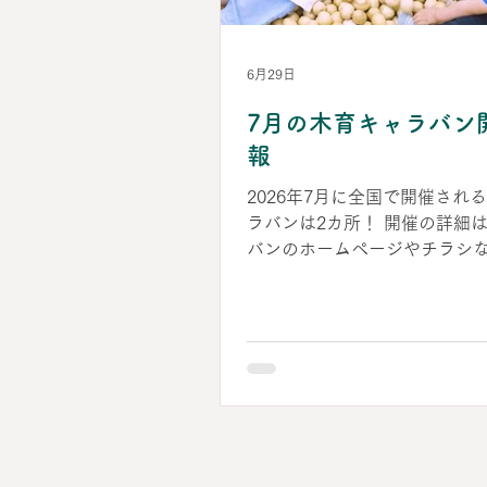
してください！ ■秩父市木育
の開催概要 日 時 2026年9
10：00～12：00 場 所 秩
6月29日
民会館 けやきフォーラム 内
7月の木育キャラバン
講演 「全国に広がる東京おも
館の木育」 馬場 清（認定NP
報
と遊び創造協会・副理事長） 
2026年7月に全国で開催され
① 「秩父市の生涯木育の歩み
ラバンは2カ所！ 開催の詳細
スタートから賑わい創出事業
バンのホームページやチラシ
ください。 ■2026年7月4日
日（日） 木育キャラバン in 
づ（福島県南会津町） 案内チラ
ダウンロードは▶こちら ■202
25日（土）～26日（日） 木
ン in 金沢（石川県金沢市） 
ら▶「木育キャラバン in かな
開催について 木育キャラバン
INFORMATIONサイト https://