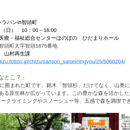
ラバンin智頭町
（日）　10：00－16:00
医療・福祉総合センターほのぼの　ひだまりホール
頭町大字智頭1875番地
　山村再生課
izu.tottori.jp/chizu/sanson_saisei/ringyou/25/5060204/
なとこ？」
林に囲まれた町です。銘木「智頭杉」だけでなく、山奥
ある原生林が広がっています。この豊かな森を活かした
ャワークライミングやスノーシュー等、五感で森を満喫で
できます。		