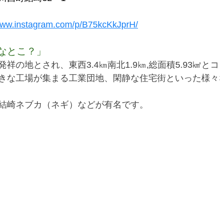
/www.instagram.com/p/B75kcKkJprH/
なとこ？」
祥の地とされ、東西3.4㎞南北1.9㎞,総面積5.93㎢と
きな工場が集まる工業団地、閑静な住宅街といった様々
特産品は貝ボタンや結崎ネブカ（ネギ）などが有名です。				