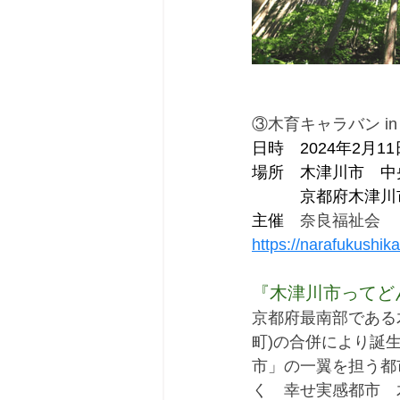
③木育キャラバン in
日時　2024年2月11
場所　木津川市　中
主催　
奈良福祉会
https://narafukushik
『木津川市ってど
京都府最南部である木
町)の合併により誕
市」の一翼を担う都