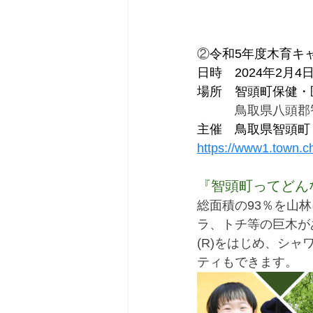
②
令和5年度木育キャ
日時　2024年2月4日
場所　智頭町保健・
　　　鳥取県八頭郡智
主催　鳥取県智頭町
https://www1.town.ch
『智頭町ってどん
総面積の93％を山
ラ、トチ等の巨木が
(R)をはじめ、シ
ティも