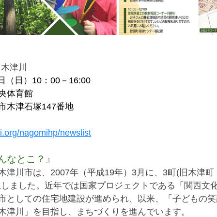
 木津川
日（日）10：00－16:00
央体育館
　　　京都府木津川市木津石塚147番地	
ai.org/nagomihp/newslist
んなとこ？』
津川市は、2007年（平成19年）3月に、3町(旧木津
生しました。近年では国家プロジェクトである「関西文
市としての住宅地建設が進められ、以来、「子どもの笑
く　幸せ実感都市　木津川