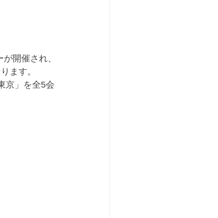
リーが開催され、
なります。
木と東京」を全5会