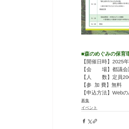
■森のめぐみの保育環
【開催日時】2025年
【会　　場】都議会
​【人　　数】定員20
【参  加 費】無料
​【申込方法】Web
募集
イベント