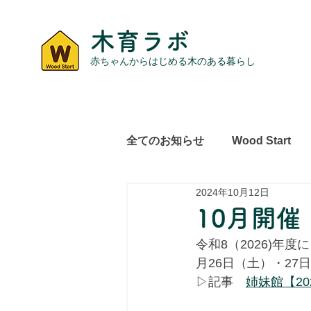
木育ラボ
赤ちゃんからはじめる木のある暮らし
全てのお知らせ
Wood Start
2024年10月12日
レポート
その他
10月開催
令和8（2026)年
月26日（土）・2
▷記事　
姉妹館【20