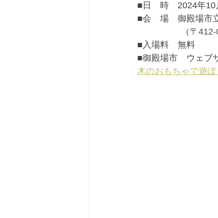
■
日　時　2024年10
■会　場　御殿場市
　　　　　（
〒
412-
■入場料　無料
■御殿場市　ウェブ
木のおもちゃで遊ぼ