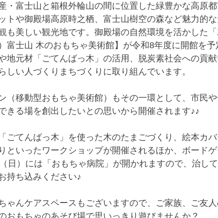
産・富士山と箱根外輪山の間に位置した緑豊かな高原都
ットや御殿場高原時之栖、富士山樹空の森など魅力的な
観も美しい観光地です。御殿場の自然環境を活かした「
）富士山 木のおもちゃ美術館】が令和8年度に開館を予
や地元材「ごてんばっ木」の活用、脱炭素社会への貢献
らしい人づくりまちづくりに取り組んでいます。
ン（移動型おもちゃ美術館）もその一環として、市民や
できる場を創出したいとの思いから開催されます♪♪
「ごてんばっ木」を使った木のたまごづくり、絵本カバ
りといったワークショップが開催されるほか、ボードゲ
日（日）には「おもちゃ病院」が開かれますので、治し
お持ち込みください♪
ちゃんケアスペースもございますので、ご家族、ご友人
のおもちゃのあそび場で思いっきり遊びませんか？