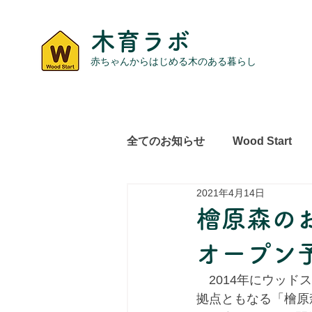
木育ラボ
赤ちゃんからはじめる木のある暮らし
全てのお知らせ
Wood Start
2021年4月14日
レポート
その他
檜原森の
オープン
　2014年にウッ
拠点ともなる「檜原