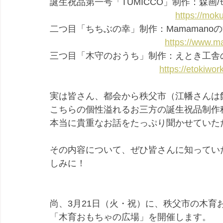
誕生祝品第一号「TUMICCO」制作：森画/ﾓ
https://mok
二つ目「ちちぶの幸」制作：Mamamano
https://www.
三つ目「木守のおうち」制作：えとき工舎
https://etokiwor
実は皆さん、都会から秩父市（江幡さんは
こちらの個性溢れるお三方の誕生祝品制作
本当に貴重なお話をたっぷり聞かせていた
その内容について、ぜひ皆さんに知ってい
しみに！
尚、3月21日（火・祝）に、秩父市の木育
「木育おもちゃの広場」を開催します。