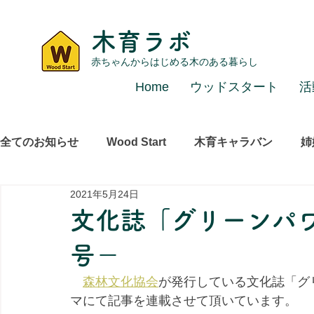
木育ラボ
赤ちゃんからはじめる木のある暮らし
Home
ウッドスタート
活
全てのお知らせ
Wood Start
木育キャラバン
姉
2021年5月24日
レポート
その他
文化誌「グリーンパワ
号－
森林文化協会
が発行している文化誌「グ
マにて記事を連載させて頂いています。