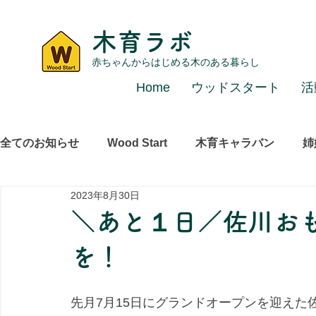
木育ラボ
赤ちゃんからはじめる木のある暮らし
Home
ウッドスタート
活
全てのお知らせ
Wood Start
木育キャラバン
姉
2023年8月30日
レポート
その他
＼あと１日／佐川お
を！
先月7月15日にグランドオープンを迎えた