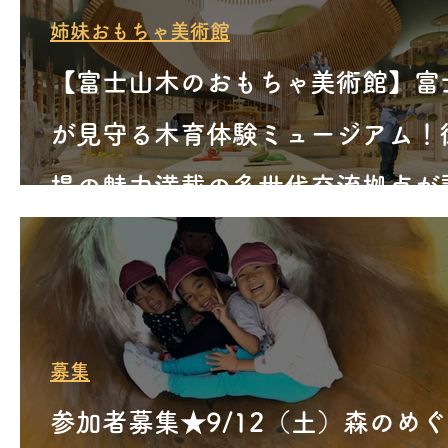
姉妹おもちゃ美術館
【富士山木のおもちゃ美術館】富
が見守る木育体験ミュージアム！
場の魅力満載の多世代交流拠点が
（静岡県御殿場市）
募集
参加者募集★9/12（土）森のめ